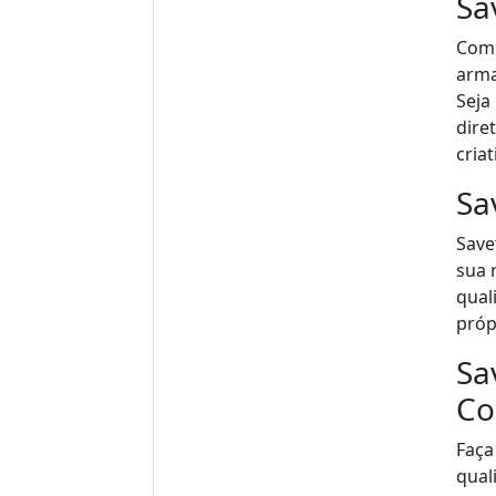
Sa
Com 
arma
Seja
dire
criat
Sa
Save
sua 
qual
própr
Sa
Co
Faça
qual