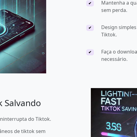
Mantenha a qua
✔
sem perda.
Design simples
✔
Tiktok.
Faça o downloa
✔
necessário.
ok Salvando
ninterrupta do Tiktok.
âneos de tiktok sem