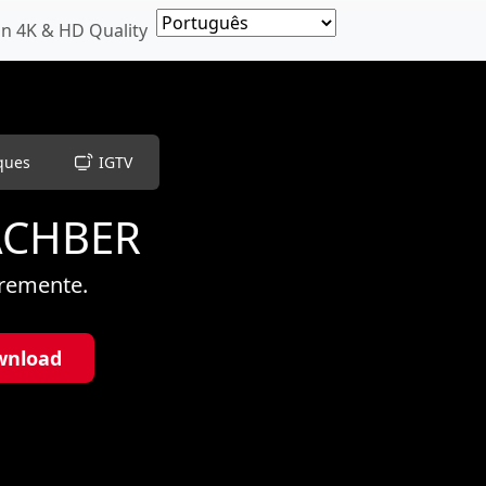
n 4K & HD Quality
ques
IGTV
ACHBER
vremente.
wnload