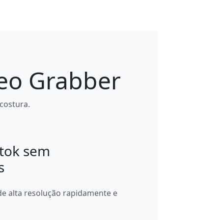
deo Grabber
costura.
ktok sem
s
de alta resolução rapidamente e