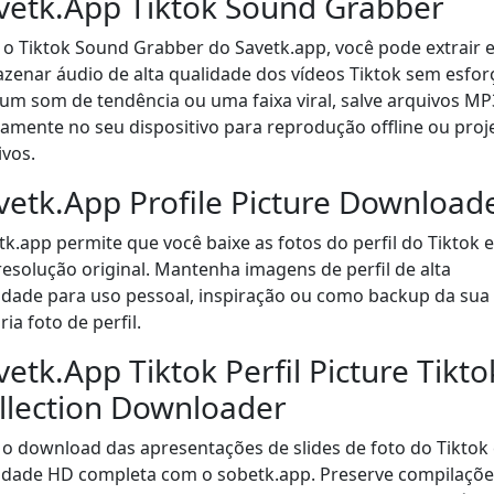
vetk.App Tiktok Sound Grabber
o Tiktok Sound Grabber do Savetk.app, você pode extrair 
zenar áudio de alta qualidade dos vídeos Tiktok sem esfor
 um som de tendência ou uma faixa viral, salve arquivos MP
tamente no seu dispositivo para reprodução offline ou proj
ivos.
vetk.App Profile Picture Download
tk.app permite que você baixe as fotos do perfil do Tiktok 
resolução original. Mantenha imagens de perfil de alta
idade para uso pessoal, inspiração ou como backup da sua
ia foto de perfil.
vetk.App Tiktok Perfil Picture Tikto
llection Downloader
 o download das apresentações de slides de foto do Tiktok
idade HD completa com o sobetk.app. Preserve compilaçõe