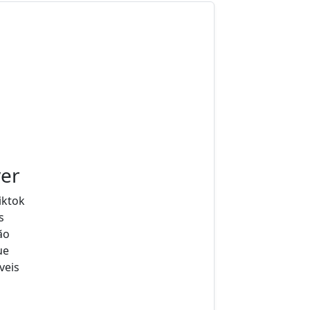
ver
iktok
s
ão
ue
is ​​