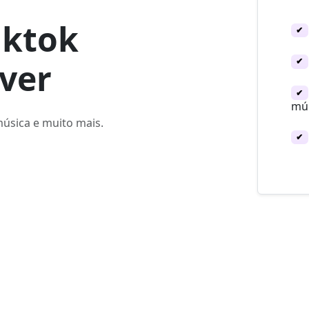
iktok
✔
✔
ver
✔
múl
música e muito mais.
✔