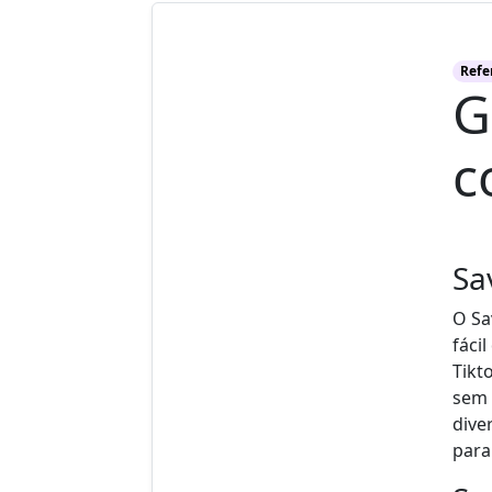
Refe
G
c
Sa
O Sa
fáci
Tikt
sem 
dive
para 