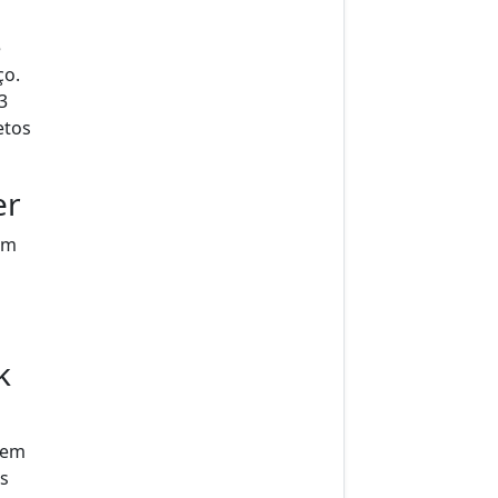
e
ço.
3
etos
er
em
k
 em
s