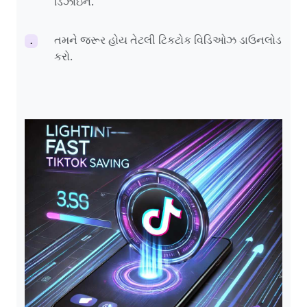
ડિઝાઇન.
તમને જરૂર હોય તેટલી ટિકટોક વિડિઓઝ ડાઉનલોડ
.
કરો.