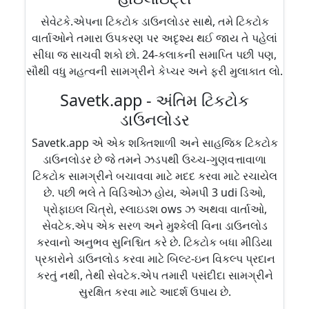
સેવેટકે.એપના ટિકટોક ડાઉનલોડર સાથે, તમે ટિકટોક
વાર્તાઓને તમારા ઉપકરણ પર અદૃશ્ય થઈ જાય તે પહેલાં
સીધા જ સાચવી શકો છો. 24-કલાકની સમાપ્તિ પછી પણ,
સૌથી વધુ મહત્વની સામગ્રીને કેપ્ચર અને ફરી મુલાકાત લો.
Savetk.app - અંતિમ ટિકટોક
ડાઉનલોડર
Savetk.app એ એક શક્તિશાળી અને સાહજિક ટિકટોક
ડાઉનલોડર છે જે તમને ઝડપથી ઉચ્ચ-ગુણવત્તાવાળા
ટિકટોક સામગ્રીને બચાવવા માટે મદદ કરવા માટે રચાયેલ
છે. પછી ભલે તે વિડિઓઝ હોય, એમપી 3 udi ડિઓ,
પ્રોફાઇલ ચિત્રો, સ્લાઇડશ ows ઝ અથવા વાર્તાઓ,
સેવટેક.એપ એક સરળ અને મુશ્કેલી વિના ડાઉનલોડ
કરવાનો અનુભવ સુનિશ્ચિત કરે છે. ટિકટોક બધા મીડિયા
પ્રકારોને ડાઉનલોડ કરવા માટે બિલ્ટ-ઇન વિકલ્પ પ્રદાન
કરતું નથી, તેથી સેવટેક.એપ તમારી પસંદીદા સામગ્રીને
સુરક્ષિત કરવા માટે આદર્શ ઉપાય છે.