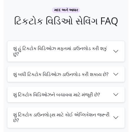
મદદ અને આધાર
ટિકટોક વિડિઓ સેવિંગ FAQ
શું હું ટિકટોક વિડિઓઝ મફતમાં ડાઉનલોડ કરી શકું
છું?
શું બધી ટિકટોક વિડિઓઝ ડાઉનલોડ કરી શકાય છે?
શું ટિકટોક વિડિઓઝને બચાવવા માટે મંજૂરી છે?
શું ટિકટોક ડાઉનલોડ્સ માટે કોઈ એપ્લિકેશન જરૂરી
છે?