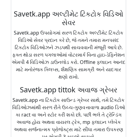
Savetk.app અલ્ટીમેટ ટિકટોક વિડિઓ
સેવર
Savetk.app ઉપયોગમાં સરળ ટિકટોક અલ્ટીમેટ ટિકટોક
વિડિઓ સેવર પ્રદાન કરે છે, જે તમને તમારા મનપસંદ
ટિકટોક વિડિઓઝને ઝડપથી સાચવવાની મંજૂરી આપે છે.
ફક્ત થોડા સરળ પગલાઓમાં વોટરમાર્ક વિના હાઇ-ડેફિનેશન
એમપી 4 વિડિઓઝ ડાઉનલોડ કરો. Offline ફલાઇન આનંદ
માટે મનોરંજક ક્લિપ્સ, શૈક્ષણિક સામગ્રી અને યાદગાર
ક્ષણો રાખો.
Savetk.app tittok અવાજ ગ્રેબર
Savetk.app ના ટિકટોક સાઉન્ડ ગ્રેબર સાથે, તમે ટિકટોક
વિડિઓઝમાંથી સરળ રીતે ઉચ્ચ-ગુણવત્તાવાળા audio ડિઓ
કા ract વા અને સ્ટોર કરી શકો છો. પછી ભલે તે ટ્રેન્ડિંગ
અવાજ હોય ​​અથવા વાયરલ ટ્રેક, mp ફલાઇન પ્લેબેક
અથવા સર્જનાત્મક પ્રોજેક્ટ્સ માટે સીધા તમારા ઉપકરણ
પર એમપી 3 ફાઇલો સાચવો.