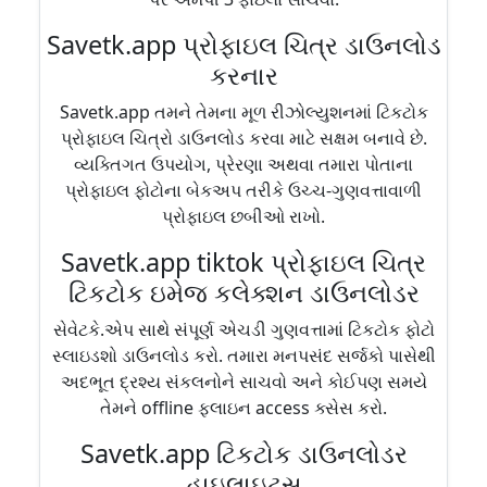
Savetk.app પ્રોફાઇલ ચિત્ર ડાઉનલોડ
કરનાર
Savetk.app તમને તેમના મૂળ રીઝોલ્યુશનમાં ટિકટોક
પ્રોફાઇલ ચિત્રો ડાઉનલોડ કરવા માટે સક્ષમ બનાવે છે.
વ્યક્તિગત ઉપયોગ, પ્રેરણા અથવા તમારા પોતાના
પ્રોફાઇલ ફોટોના બેકઅપ તરીકે ઉચ્ચ-ગુણવત્તાવાળી
પ્રોફાઇલ છબીઓ રાખો.
Savetk.app tiktok પ્રોફાઇલ ચિત્ર
ટિકટોક ઇમેજ કલેક્શન ડાઉનલોડર
સેવેટકે.એપ સાથે સંપૂર્ણ એચડી ગુણવત્તામાં ટિકટોક ફોટો
સ્લાઇડશો ડાઉનલોડ કરો. તમારા મનપસંદ સર્જકો પાસેથી
અદભૂત દ્રશ્ય સંકલનોને સાચવો અને કોઈપણ સમયે
તેમને offline ફલાઇન access ક્સેસ કરો.
Savetk.app ટિકટોક ડાઉનલોડર
હાઇલાઇટ્સ