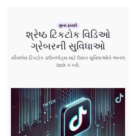
મુખ્ય ફાયદો
શ્રેષ્ઠ ટિકટોક વિડિઓ
ગ્રેબરની સુવિધાઓ
સીમલેસ ટિકટોક ડાઉનલોડ્સ માટે ઉન્નત સુવિધાઓને અનલ
lock ક કરો.