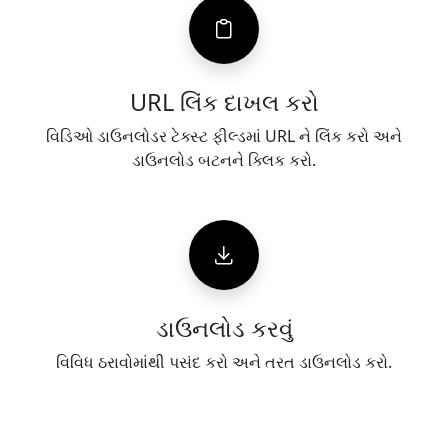
URL લિંક દાખલ કરો
વિડિઓ ડાઉનલોડર ટેક્સ્ટ ફીલ્ડમાં URL ને લિંક કરો અને
ડાઉનલોડ બટનને ક્લિક કરો.
ડાઉનલોડ કરવું
વિવિધ ઠરાવોમાંથી પસંદ કરો અને તરત ડાઉનલોડ કરો.