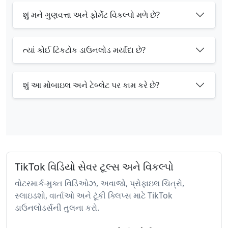
શું મને ગુણવત્તા અને ફોર્મેટ વિકલ્પો મળે છે?
ત્યાં કોઈ ટિકટોક ડાઉનલોડ મર્યાદા છે?
શું આ મોબાઇલ અને ટેબ્લેટ પર કામ કરે છે?
TikTok વિડિયો સેવર ટૂલ્સ અને વિકલ્પો
વોટરમાર્ક-મુક્ત વિડિઓઝ, અવાજો, પ્રોફાઇલ ચિત્રો,
સ્લાઇડશો, વાર્તાઓ અને ટૂંકી ક્લિપ્સ માટે TikTok
ડાઉનલોડર્સની તુલના કરો.