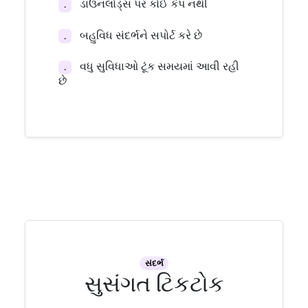
ડાઉનલોડ્સ પર કોઈ કેપ નથી
.
બહુવિધ સંદર્ભને સપોર્ટ કરે છે
.
વધુ સુવિધાઓ ટૂંક સમયમાં આવી રહી
.
છે
સંદર્ભ
સુસંગત ટિકટોક