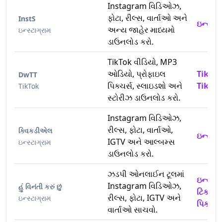
Instagram વિડિઓઝ,
ફોટા, રીલ્સ, વાર્તાઓ અને
InstS
ઇન્સ્ટા
અન્ય જાહેર માધ્યમો
ઇન્સ્ટાગ્રામ
ડાઉનલોડ કરો.
TikTok વીડિયો, MP3
ઓડિયો, પ્રોફાઇલ
TikTo
DwTT
પિક્ચર્સ, સ્લાઇડશો અને
TikTok
TikTok
સ્ટોરીઝ ડાઉનલોડ કરો.
Instagram વિડિઓઝ,
રીલ્સ, ફોટા, વાર્તાઓ,
ક્વિકડીએલ
ઇન્સ્ટા
IGTV અને આલ્બમ્સ
ઇન્સ્ટાગ્રામ
ડાઉનલોડ કરો.
ઝડપી ઓનલાઈન ટૂલમાં
ઇન્સ્ટા
Instagram વિડિઓઝ,
હું વિનંતી કરું છું
ટિકટોક
રીલ્સ, ફોટા, IGTV અને
ઇન્સ્ટાગ્રામ
પિક્ચર્
વાર્તાઓ સાચવો.