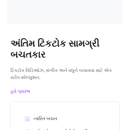
અંતિમ ટિકટોક સામગ્રી
બચતકાર
ટિકટોક વિડિઓઝ, સંગીત અને વધુને બચાવવા માટે એક
સ્ટોપ સોલ્યુશન.
હવે પ્રારંભ
ત્વરિત બચત
.