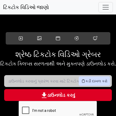
મુખ્ય સામગ્રી પર જાઓ
ટિકટોક વિડિઓ જાણો
શ્રેષ્ઠ ટિકટોક વિડિઓ ગ્રેબર
ટિકટોક ક્લિપ્સ સરળતાથી અને મુક્તપણે ડાઉનલોડ કરો.
કડી દાખલ કરો
ડાઉનલોડ કરવું