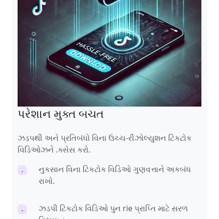
પરેશાન મુક્ત બચત
ઝડપથી અને પ્રતિબંધો વિના ઉચ્ચ-રીઝોલ્યુશન ટિકટોક
વિડિઓઝને .ક્સેસ કરો.
નુકસાન વિના ટિકટોક વિડિઓ ગુણવત્તાને અકબંધ
.
રાખો.
ઝડપી ટિકટોક વિડિઓ પુન rie પ્રાપ્તિ માટે સરળ
.