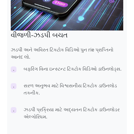
વીજળી-ઝડપી બચત
ઝડપી અને અવિરત ટિકટોક વિડિઓ પુન rie પ્રાપ્તિનો
આનંદ લો.
બફરિંગ વિના ઇન્સ્ટન્ટ ટિકટોક વિડિઓ ડાઉનલોડ્સ.
.
સરળ અનુભવ માટે વિશ્વસનીય ટિકટોક ડાઉનલોડ
.
તકનીક.
ઝડપી પ્રક્રિયા માટે અદ્યતન ટિકટોક ડાઉનલોડર
.
એલ્ગોરિધમ.