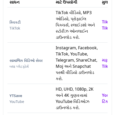
સાધન
માટે ઉપયોગી
મુલાકા
TikTok વીડિયો, MP3
ઓડિયો, પ્રોફાઈલ
TikTo
ક્વિકટી
પિક્ચર્સ, સ્લાઈડશો અને
TikTok
TikTok
સ્ટોરીઝ ઓનલાઈન
ડાઉનલોડ કરો.
Instagram, Facebook,
TikTok, YouTube,
Telegram, ShareChat,
મફત Ti
સામાજિક વિડિઓ સેવર
Moj અને Snapchat
TikTok
બધા પ્લેટફોર્મ
પરથી વીડિયો ડાઉનલોડ
કરો.
HD, UHD, 1080p, 2K
અને 4K ગુણવત્તામાં
YouTub
YTSave
YouTube વિડિઓઝ
ટિકટોક 
YouTube
ડાઉનલોડ કરો.