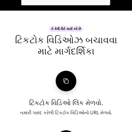
તે કેવી રીતે કાર્ય કરે છે
ટિકટોક વિડિઓઝ બચાવવા
માટે માર્ગદર્શિકા
ટિકટોક વિડિઓ લિંક મેળવો.
તમારી પસંદ કરેલી ટિકટોક વિડિઓનો URL મેળવો.