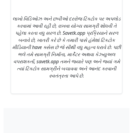
લાખો વિડિઓઝ અને છબીઓ દરરોજ ટિકટોક પર અપલોડ
કરવામાં આવી રહી છે, રાખવા યોગ્ય સામગ્રી શોધવી તે
પહેલા કરતા વધુ સરળ છે. Savetk.app પ્રક્રિયાને સરળ
બનાવે છે, ખાતરી કરે છે કે તમારી પાસે હંમેશાં ટિકટોક
મીડિયાની have ક્સેસ છે જે સૌથી વધુ મહત્વ ધરાવે છે. પછી
ભલે તમે સામગ્રી નિર્માતા, માર્કેટર અથવા કેઝ્યુઅલ
વપરાશકર્તા, savetk.app તમને જ્યારે પણ અને જ્યાં ગમે
ત્યાં ટિકટોક સામગ્રીને બચાવવા અને આનંદ કરવાની
સ્વતંત્રતા આપે છે.